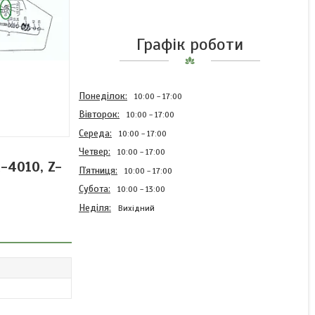
Графік роботи
Понеділок
10:00
17:00
Вівторок
10:00
17:00
Середа
10:00
17:00
Четвер
10:00
17:00
-4010, Z-
Пʼятниця
10:00
17:00
Субота
10:00
13:00
Неділя
Вихідний
2026-070-520.00 Язичок
пальця в'язального
апарата до прес-підбирач
Sipma РК-4000, РК-4010,