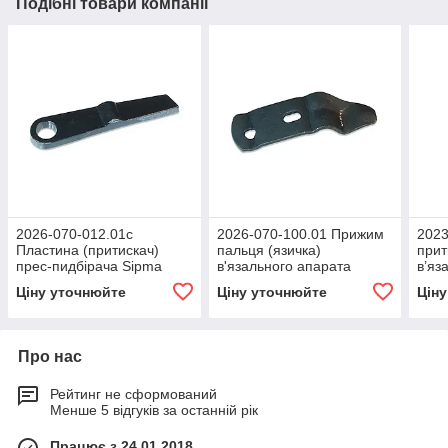
Подібні товари компанії
2026-070-012.01c
2026-070-100.01 Прижим
2023
Пластина (притискач)
пальця (язичка)
прит
прес-пидбірача Sipma
в'язального апарата
в’яз
РК-4000, РК-4010, Z-224/1
Sipma РК-4000, РК-4010,
Sipm
Ціну уточнюйте
Ціну уточнюйте
Цін
Z-224/1
Z-22
Про нас
Рейтинг не сформований
Менше 5 відгуків за останній рік
Працює з 24.01.2018