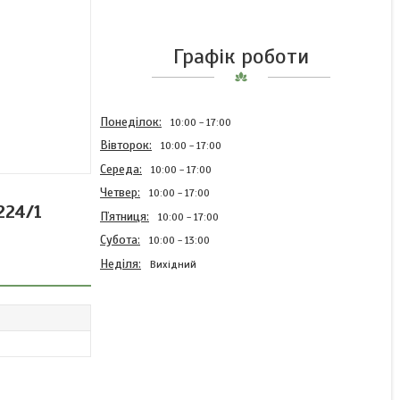
Графік роботи
Понеділок
10:00
17:00
Вівторок
10:00
17:00
Середа
10:00
17:00
Четвер
10:00
17:00
224/1
Пʼятниця
10:00
17:00
Субота
10:00
13:00
Неділя
Вихідний
2023-070-129.01 Палець
опорного важеля прес-
підбирач Sipma РК-4000,
РК-4010, Z-224/1