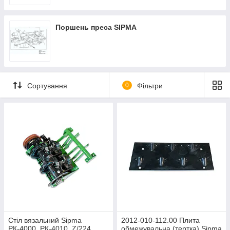
Поршень преса SIPMA
Сортування
0
Фільтри
Стіл вязальний Sipma
2012-010-112.00 Плита
РК-4000, РК-4010, Z/224 ,
обмежувальна (тертка) Sipma