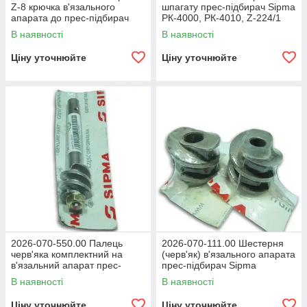
Z-8 крючка в'язального
шпагату прес-підбирач Sipma
апарата до прес-підбирач
РК-4000, РК-4010, Z-224/1
Sipma РК-4000, РК-4010, Z-
В наявності
В наявності
224/1
Ціну уточнюйте
Ціну уточнюйте
2026-070-550.00 Палець
2026-070-111.00 Шестерня
черв'яка комплектний на
(черв'як) в'язального апарата
в'язальний апарат прес-
прес-підбирач Sipma
підбирач Sipma РК-4000,
РК-4000, РК-4010, Z-224/1
В наявності
В наявності
РК-4010, Z-224/1
Ціну уточнюйте
Ціну уточнюйте