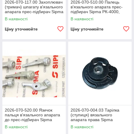
2026-070-117.00 Захоплювач
2026-070-510.00 Палець
(тримач) шпагату в'язального
в'язального апарата прес-
апарата прес-підбирач Sipma
підбирач Sipma РК-4000,
РК-4000, РК-4010, Z-224/1
РК-4010, Z-224/1
В наявності
В наявності
Ціну уточнюйте
Ціну уточнюйте
2026-070-520.00 Язичок
2026-070-004.03 Тарілка
пальця в'язального апарата
(ступиця) вязального
до прес-підбирач Sipma
апарата права Sipma
РК-4000, РК-4010, Z-224/1
РК-4000, РК-4010, Z-224/1
В наявності
В наявності